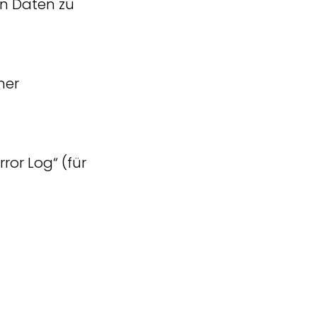
n Daten zu
ner
ror Log“ (für