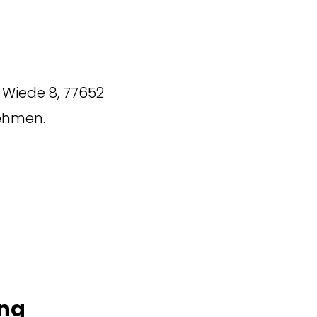
r Wiede 8, 77652
ehmen.
ung