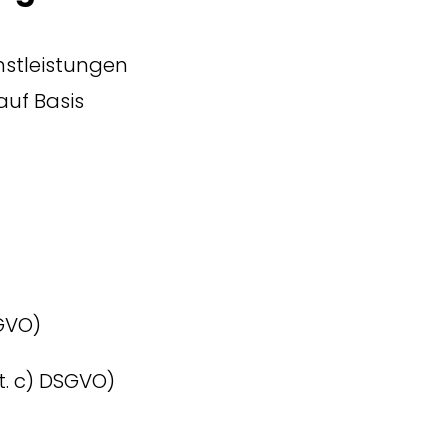
nstleistungen
auf Basis
SGVO)
it. c) DSGVO)